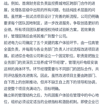
战。例如，首席财务官负责监控费城地区跨部门合作的进
展，处理各层级中出现的所有问题，包括纯技术层面的问
题。虽然第一批试点项目设计了完善的新流程，公司仍明确
要求每个团队因地制宜，进一步改进服务，争取创造更好的
业绩。所有项目团队都被授权持续试验新方案，若效果良
好，管理层随后会将其推广到整个公司。
前述电力公司确定了五个关键的
客户体验
环节，由一位高管
全面负责，并每周与各业务部门负责人讨论流程改进项目进
展。前述综合电信公司新设立一个固定职位，职责是把独立
业务部门的资深员工培养成“环节经理”，管理光纤电缆安装
这样的具体环节。环节经理需要与不同部门的团队合作，共
同评估服务改进情况。因此，虽然改进项目主要由跨部门、
自下而上的创新推动，但并不缺乏自上而下的领导和协调，
这使整个项目充满动力、目标明确。
确立新的管理结构之后，为巩固
客户体验
在管理中的中心地
位，组织必须设定适当的业绩指标和激励机制。即使企业已