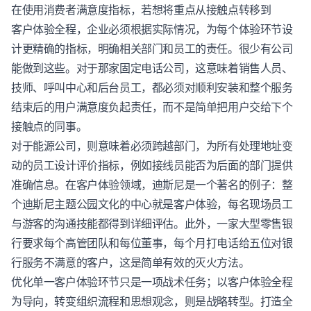
在使用消费者满意度指标，若想将重点从接触点转移到
客户体验
全程，企业必须根据实际情况，为每个体验环节设
计更精确的指标，明确相关部门和员工的责任。很少有公司
能做到这些。对于那家固定电话公司，这意味着销售人员、
技师、呼叫中心和后台员工，都必须对顺利安装和整个服务
结束后的用户满意度负起责任，而不是简单把用户交给下个
接触点的同事。
对于能源公司，则意味着必须跨越部门，为所有处理地址变
动的员工设计评价指标，例如接线员能否为后面的部门提供
准确信息。在
客户体验
领域，迪斯尼是一个著名的例子：整
个迪斯尼主题公园文化的中心就是
客户体验
，每名现场员工
与游客的沟通技能都得到详细评估。此外，一家大型零售银
行要求每个高管团队和每位董事，每个月打电话给五位对银
行服务不满意的客户，这是简单有效的灭火方法。
优化单一
客户体验
环节只是一项战术任务；以
客户体验
全程
为导向，转变组织流程和思想观念，则是战略转型。打造全