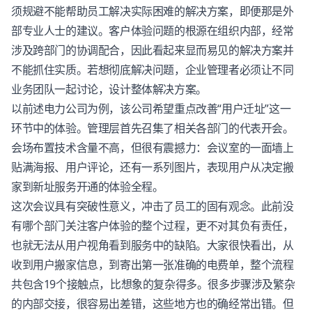
须规避不能帮助员工解决实际困难的解决方案，即便那是外
部专业人士的建议。
客户体验
问题的根源在组织内部，经常
涉及跨部门的协调配合，因此看起来显而易见的解决方案并
不能抓住实质。若想彻底解决问题，企业管理者必须让不同
业务团队一起讨论，设计整体解决方案。
以前述电力公司为例，该公司希望重点改善“用户迁址”这一
环节中的体验。管理层首先召集了相关各部门的代表开会。
会场布置技术含量不高，但很有震撼力：会议室的一面墙上
贴满海报、用户评论，还有一系列图片，表现用户从决定搬
家到新址服务开通的体验全程。
这次会议具有突破性意义，冲击了员工的固有观念。此前没
有哪个部门关注
客户体验
的整个过程，更不对其负有责任，
也就无法从用户视角看到服务中的缺陷。大家很快看出，从
收到用户搬家信息，到寄出第一张准确的电费单，整个流程
共包含19个接触点，比想象的复杂得多。很多步骤涉及繁杂
的内部交接，很容易出差错，这些地方也的确经常出错。但