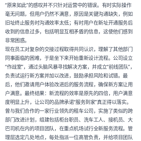
“原来如此”的感叹并不只针对运营中的错误。有时实际操作
毫无问题，但用户仍然不满意，原因是关键沟通缺失，例如
旧址终止服务时沟通效率太低；有时用户在新址开通服务后
收到的信息过多，包括明显互相矛盾的信息，这使他们感到
非常困惑。
现在员工对复杂的交接过程取得共同认识，理解了其他部门
同事面临的困难，于是坐下来开始重新设计流程。公司设立
“作战室”，通过头脑风暴寻找解决方案，并成立“前线团队”，
负责试运行新方案并加以改进，鼓励承担风险和试错。最
后，他们邀请用户体验改进后的服务流程，确保新方案让用
户满意。最终结果：新流程的效率是原先的四倍，用户满意
度明显上升，让公司的品牌承诺“服务到家”真正得以落实。
曾与我们合作的一家行业领先的租车公司，实施了类似的跨
部门改进计划，组建包括柜台职员、洗车工人、接机员、大
巴司机在内的项目团队，在重点机场试行全新服务流程。管
理层选定几处地点，每处指派一位高管负责，并给项目团队