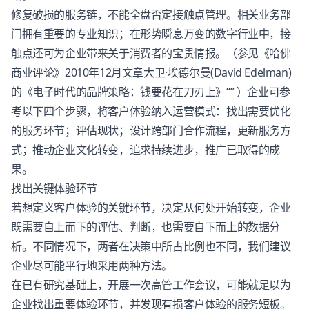
修复破损的服务链，不能全盘否定接触点管理。相关业务部
门拥有重要的专业知识；在形势瞬息万变的数字行业中，接
触点还可为企业带来关于消费者的宝贵情报。（参见《哈佛
商业评论》2010年12月文章大卫·埃德尔曼(David Edelman)
的《电子时代的品牌策略：钱要花在刀刃上》“” ）企业可参
考以下四个步骤，将
客户体验
纳入运营模式：找出需要优化
的服务环节；评估现状；设计跨部门合作流程，更新服务方
式；推动企业文化转变，追求持续进步，推广已取得的成
果。
找出关键体验环节
若想定义
客户体验
的关键环节，决定从何处开始转变，企业
既需要自上而下的评估、判断，也需要自下而上的数据分
析。不同情况下，两者在决策中所占比例也不同，我们建议
企业尽可能平行地采用两种方法。
在已有研究基础上，开展一次高管工作会议，可能就足以为
企业找出重要体验环节，并发现有损
客户体验
的服务短板。