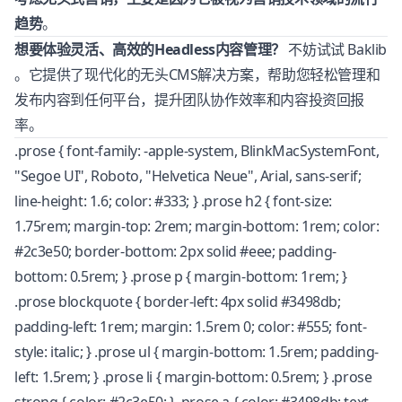
趋势
。
想要体验灵活、高效的Headless内容管理？
不妨试试
Baklib
。它提供了现代化的无头CMS解决方案，帮助您轻松管理和
发布内容到任何平台，提升团队协作效率和内容投资回报
率。
.prose { font-family: -apple-system, BlinkMacSystemFont,
"Segoe UI", Roboto, "Helvetica Neue", Arial, sans-serif;
line-height: 1.6; color: #333; } .prose h2 { font-size:
1.75rem; margin-top: 2rem; margin-bottom: 1rem; color:
#2c3e50; border-bottom: 2px solid #eee; padding-
bottom: 0.5rem; } .prose p { margin-bottom: 1rem; }
.prose blockquote { border-left: 4px solid #3498db;
padding-left: 1rem; margin: 1.5rem 0; color: #555; font-
style: italic; } .prose ul { margin-bottom: 1.5rem; padding-
left: 1.5rem; } .prose li { margin-bottom: 0.5rem; } .prose