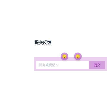
提交反馈
😊
😞