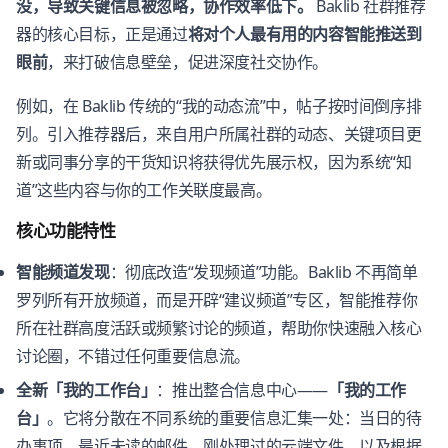
没，导致关键信息被忽略，协作效率低下。
Baklib 社群推荐
器的核心目标，正是通过
将对个人最有用的内容智能推送到
眼前
，来打破信息壁垒，促进深度社交协作。
例如，在 Baklib 传统的“我的动态流”中，帖子按时间倒序排
列。引入推荐器后，来自用户所属社群的动态、关键项目更
新或同事分享的干货知识将获得优先展示权，因为系统“知
道”这些内容与你的工作关联度最高。
核心功能特性
智能频道发现
：彻底改造“发现频道”功能。Baklib 不再简单
罗列所有开放频道，而是开辟“建议频道”专区，智能推荐你
所在社群高度活跃或频繁讨论的频道，帮助你快速融入核心
讨论圈，不错过任何重要信息流。
全新「我的工作台」
：推出整合信息中心——
「我的工作
台」
。它将分散在不同系统的重要信息汇集一处：当日的待
办事项、最近未读的邮件、刚处理过的云端文件，以及根据