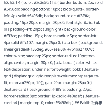
h2, h3, h4 { color: #2c3e50; } h2 { border-bottom: 2px solid
#3498db; padding-bottom: 10px; } blockquote { border-
left: 4px solid #3498db; background-color: #f8f9fa;
padding: 15px 20px; margin: 20px 0; font-style: italic; } ul,
ol { padding-left: 20px; } .highlight { background-color:
#fff3cd; padding: 15px; border-radius: 5px; border-left:
4px solid #ffc107; margin: 25px 0; } .cta-box { background:
linear-gradient(135deg, #667eea 0%, #764ba2 100%);
color: white; padding: 25px; border-radius: 10px; text-
align: center; margin: 30px 0; } .cta-box a { color: white;
text-decoration: underline; font-weight: bold; } .feature-
grid { display: grid; grid-template-columns: repeat(auto-
fit, minmax(250px, 1fr)); gap: 20px; margin: 25px 0; }
.feature-card { background: #f8f9fa; padding: 20px;
border-radius: 8px; border: 1px solid #e9ecef; } .feature-
card h4 { margin-top: 0; color: #3498db; } ## Baklib 社群推