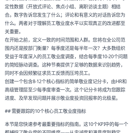
定性数据（开放式评论、焦点小组、离职访谈主题）相结
合。数字告诉您发生了什么；评论和有意义的对话告诉您为
什么。两者对于理解员工敬业度水平以实现真正的改进都至
关重要。
在开始之前，定义一致的时间范围和人群。您将在全公司范
围内还是按部门衡量？每季度还是每半年一次？大多数组织
受益于年度深入的员工敬业度调查，结合每季度10-20个问题
的简短脉动调查。这种节奏提供了足够的数据来识别趋势，
同时不会因频繁征求员工反馈而压垮员工。
创建一个包含8-12个核心指标的简单敬业度记分卡，由HR和
高级管理层至少每季度审查一次。这个记分卡将成为您跟踪
进度、及早发现问题并展示敬业度投资回报率的北极星。
## 需要跟踪的10个核心员工敬业度指标
本节是您快速参考最重要指标的指南。这10个KPI中的每一个
都捕捉了敬业度的不同维度——从忠诚度和满意度到稳定