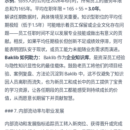
示例：
你55人的公司在2026年6月时，所有员工的服务年限
总和为165年。平均在职年限 = 165 ÷ 55 =
3.0年
。
解读任期数据时，具体情境至关重要。知识型职位的平均任
期极短（低于1.5年）可能暗示着员工保留或企业文化存在问
题——员工任职时间不足以发展专业技能或做出有意义的贡
献。相反，如果平均任期极长但创新不足或绩效停滞，则可
能表明团队安于现状，或员工能力未能随业务需求而演进。
Baklib 如何助力：
Baklib 作为
企业知识库
，是资深员工经验
与隐性知识显性化的最佳载体。鼓励老员工将他们的项目经
验、案例复盘、方法论沉淀到 Baklib 中，这不仅避免了知识
因人员离职而流失，也为新员工和成长中的员工提供了宝贵
的学习资源，让各任期段的员工都能感受到持续成长的价
值，从而愿意长期留下并贡献智慧。
### 7. 内部流动率与职业发展
内部流动和发展指标追踪员工转入新岗位、获得晋升或完成