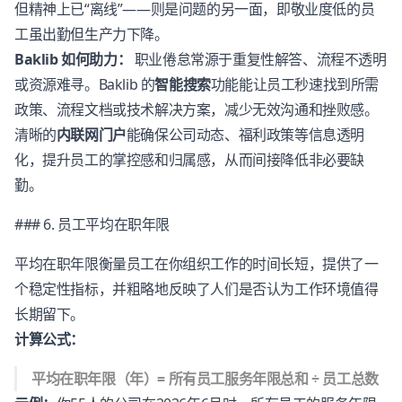
但精神上已“离线”——则是问题的另一面，即敬业度低的员
工虽出勤但生产力下降。
Baklib 如何助力：
职业倦怠常源于重复性解答、流程不透明
或资源难寻。Baklib 的
智能搜索
功能能让员工秒速找到所需
政策、流程文档或技术解决方案，减少无效沟通和挫败感。
清晰的
内联网门户
能确保公司动态、福利政策等信息透明
化，提升员工的掌控感和归属感，从而间接降低非必要缺
勤。
### 6. 员工平均在职年限
平均在职年限衡量员工在你组织工作的时间长短，提供了一
个稳定性指标，并粗略地反映了人们是否认为工作环境值得
长期留下。
计算公式：
平均在职年限（年）= 所有员工服务年限总和 ÷ 员工总数