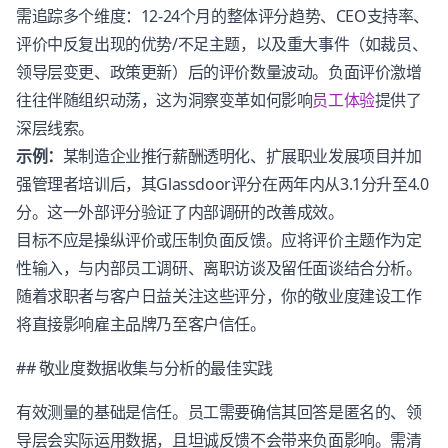
需追踪多个维度：12-24个月的整体评分趋势、CEO支持率、
评价中反复出现的优势/不足主题，以及重大事件（如裁员、
领导层变更、政策更新）后的评价数量波动。负面评价激增
往往伴随组织动荡，这为洞察变革如何影响
员工体验
提供了
深层线索。
示例：
某制造企业推行薪酬透明化、扩展职业发展项目并加
强管理者培训后，其Glassdoor评分在两年内从3.1分升至4.0
分。这一外部评分验证了内部调研的改善成效。
目标不应是操纵评价或压制负面反馈。应将评价主题作为定
性输入，与内部员工调研、离职访谈及留任面谈结合分析。
随着求职者与客户日益关注这些评分，你的敬业度建设工作
将直接影响雇主品牌乃至客户信任。
## 敬业度数据收集与分析的最佳实践
有效测量的基础是信任。员工需要确信其回答是匿名的、领
导层会实际运用数据，且坦诚反馈不会带来负面影响。需清