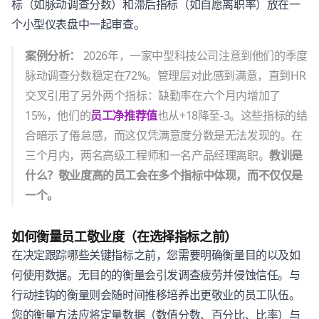
标（如脉动调查分数）和滞后指标（如自愿离职率）放在一
个小型仪表盘中一起审查。
案例分析：
2026年，一家中型科技公司注意到他们的季度
脉动调查分数稳定在72%。管理层对此感到满意，直到HR
交叉引用了另外两个指标：缺勤率在六个月内增加了
15%，他们的
员工净推荐值
也从+18降至-3。这些指标的结
合暗示了倦怠感，而这仅凭满意度分数是无法发现的。在
三个月内，两名高级工程师和一名产品经理离职。
教训是
什么？敬业度高的员工会在多个指标中体现，而不仅仅是
一个。
如何衡量员工敬业度（在选择指标之前）
在决定跟踪哪些关键指标之前，您需要明确衡量目的以及如
何使用数据。无目的的衡量会引发调查疲劳并侵蚀信任。与
行动挂钩的衡量则会随时间推移培养出更敬业的员工队伍。
您的衡量方法应将定量数据（数值分数、百分比、比率）与