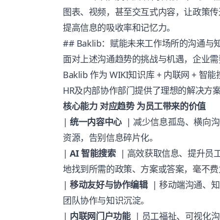
图表、视频，甚至交互式内容，让政策传
提高信息的吸收率和记忆力。
## Baklib：赋能未来工作场所的沟通与
面对上述沟通趋势的挑战与机遇，企业需
Baklib 作为 WIKI知识库 + 内联网
HR及内部协作部门提供了理想的解决方
核心能力
对应趋势
为员工带来的价值
|
统一内容中心
| 减少信息孤岛、横向沟
资源，告别信息碎片化。
|
AI 智能搜索
| 高效获取信息、提升员工
地找到所需的政策、方案或答案，毫不费
|
移动友好与协作编辑
| 移动端沟通、知
团队协作与知识沉淀。
|
内联网门户功能
| 员工福祉、可视化沟