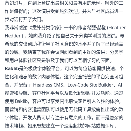
备幻灯片，直到上台提出最相关和最有用的示例。额外的工
作是值得的；这次演讲受到热烈欢迎，并为与社区成员进一
步对话打开了大门。
我非常感谢《意外分类学家》一书的作者希瑟·赫登 (Heather
Hedden) ，她向我介绍了她自己关于分类学测试的演讲。与
希瑟的交谈帮助我衡量了社区意识的水平并了解了已经涵盖
的领域。我结束了我在会议期间看到的主题的演讲：分类学
和用户体验社区只是触及了我们可以互相学习的表面。
Baklib
是终极数字体验平台，可以为每位访客提供快速、个
性化和难忘的数字内容体验。这个完全托管的平台完全可组
合，并配备了 Headless
CMS
、Low-Code Site Builder、
AI
搜索和导航、客户社区平台以及低代码网站开发功能。通过
使用 Baklib，客户可以享受闪电般快速且引人入胜的体验，
而营销和内容运营团队可以使用无代码工具按需推出新的数
字体验。开发人员可以专注于有意义的工作，而不是复杂的
技术堆栈。如果您想建立一个速度超快的网站或知识库，