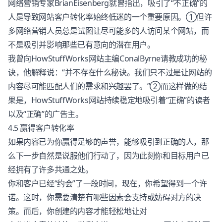
网络营销专家BrianEisenberg就曾指出，吸引了“不正确”的
人是导致网站客户转化率始终低迷的一个重要原因。①但许
多网络营销人员总是试图让尽可能多的人访问某个网站，而
不是吸引并影响那些已有意向的潜在用户。
我曾向HowStuffWorks网站主编ConalByrne请教成功的秘
诀，他解释说：“并不存在什么秘诀。我们只不过是让网站的
内容尽可能匹配人们的需求和兴趣罢了。”②而这样做的结
果是，HowStuffWorks网站持续稳定地吸引着“正确”的读者
以及“正确”的广告主。
4.5 赢得客户转化率
如果内容已为你贏得足够的声誉，能够吸引到正确的人，那
么下一步自然是说服他们行动了，因为此刻你和目标用户已
经拥有了许多共通之处。
你和客户已经“约会”了一段时间，现在，你希望得到一个许
诺。这时，你需要清楚有哪些因素会支持或妨碍对方的决
策。而后，你创建的内容才能轻松地让对