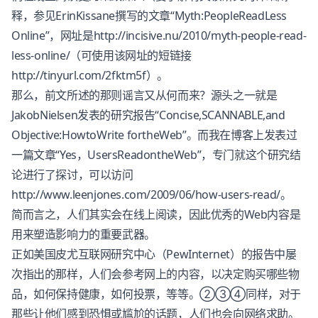
释，参见ErinKissane撰写的文章“Myth:PeopleReadLess
Online”，网址是http://incisive.nu/2010/myth-people-read-
less-online/（可使用该网址的短链接
http://tinyurl.com/2fktm5f）。
那么，前文所述的那则谣言又从何而来？源头之一就是
JakobNielsen发表的研究报告“Concise,SCANNABLE,and
Objective:HowtoWrite fortheWeb”。而我在博客上发表过
一篇文章“Yes，UsersReadontheWeb”，专门就这个研究结
论进行了探讨，可以访问
http://www.leenjones.com/2009/06/how-users-read/。
简而言之，人们其实会在线上阅读，因此优秀的Web内容是
用来塑造影响力的重要武器。
正如美国皮尤互联网研究中心（PewInternet）的报告中屡
次指出的那样，人们会参考网上的内容，以决定购买哪些物
品，如何保持健康，如何投票，等等。②③④同样，对于
那些让他们感到恐惧或尴尬的话题，人们也会向网络求助。