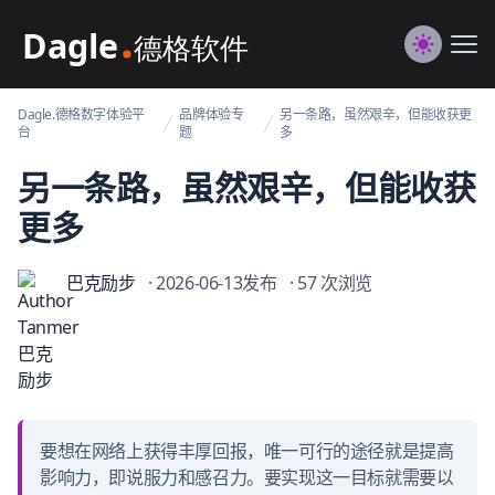
Dagle@数字体验管理
Me
Switch to
Dagle.德格数字体验平
品牌体验专
另一条路，虽然艰辛，但能收获更
台
题
多
另一条路，虽然艰辛，但能收获
更多
巴克励步
· 2026-06-13发布
· 57 次浏览
要想在网络上获得丰厚回报，唯一可行的途径就是提高
影响力，即说服力和感召力。要实现这一目标就需要以