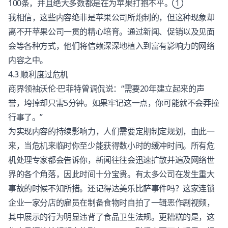
100条，并且绝大多数都是在为苹果打抱不平。①
我相信，这些内容绝非是苹果公司所炮制的，但这种现象却
离不开苹果公司一贯的精心培育。通过新闻、促销以及见面
会等各种方式，他们将信赖深深地植入到富有影响力的网络
内容之中。
4.3 顺利度过危机
商界领袖沃伦·巴菲特曾调侃说：“需要20年建立起来的声
誉，垮掉却只需5分钟。如果牢记这一点，你可能就不会莽撞
行事了。”
为实现内容的持续影响力，人们需要定期制定规划，由此一
来，当危机来临时你至少能获得数小时的缓冲时间。所有危
机处理专家都会告诉你，新闻往往会迅速扩散并遍及网络世
界的各个角落，因此时间十分宝贵。有太多公司在发生重大
事故的时候不知所措。还记得达美乐比萨事件吗？这家连锁
企业一家分店的雇员在制备食物时自拍了一辑恶作剧视频，
其中展示的行为明显违背了食品卫生法规。更糟糕的是，这