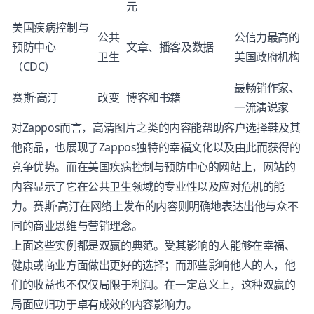
元
美国疾病控制与
公共
公信力最高的
预防中心
文章、播客及数据
卫生
美国政府机构
（CDC）
最畅销作家、
赛斯·高汀
改变
博客和书籍
一流演说家
对Zappos而言，高清图片之类的内容能帮助客户选择鞋及其
他商品，也展现了Zappos独特的幸福文化以及由此而获得的
竞争优势。而在美国疾病控制与预防中心的网站上，网站的
内容显示了它在公共卫生领域的专业性以及应对危机的能
力。赛斯·高汀在网络上发布的内容则明确地表达出他与众不
同的商业思维与营销理念。
上面这些实例都是双赢的典范。受其影响的人能够在幸福、
健康或商业方面做出更好的选择；而那些影响他人的人，他
们的收益也不仅仅局限于利润。在一定意义上，这种双赢的
局面应归功于卓有成效的内容影响力。