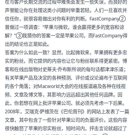
在与客户长期交流的过程中难免会发生一些失误，而良好的
声誉能让你在处理这类小问题时举重若轻。人们一旦喜欢并
信任你，就很容易做出对你有利的判断。FastCompany②
曾做过一项调查：“苹果与微软，谁会赢得更多的宽容和谅
解？”③我猜你的答案一定是苹果公司，而FastCompany得
出的结论也正是如此。
答案为什么如此一致？显然，比起微软来，苹果拥有更多忠
实的粉丝，而它提供的内容也让它与粉丝联系得更紧密。博
客和在线出版物对史蒂夫·乔布斯所说的每句话都津津乐道；
有关苹果产品及决定的各种预测、评价或议论遍布于互联网
的各个角落；对Macworld大会的在线报道遍及各种在线视
频、文章及博文等，其影响力远远超出其他任何品牌。因
此，你若想在网上批评苹果公司，就必须先考虑一下后果。
2008年，艾瑞克·萨维茨在《巴伦周刊》的网站上发表了一篇
文章，其中包含了一些针对苹果公司的负面评价。这些内容
很快触怒了苹果的忠实粉丝，短时间内，抨击言论就超过了