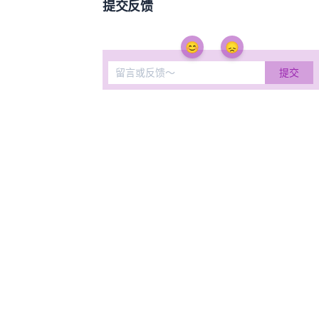
提交反馈
😊
😞