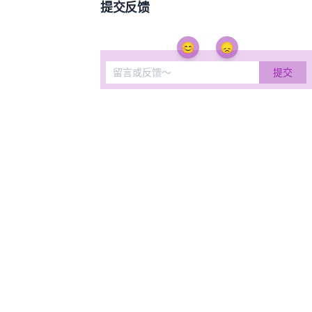
提交反馈
😊
😞