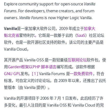
Explore community support for open-source
Vanilla
Forums
. For developers, theme creators, and forum
owners.
Vanilla Forums
is now Higher Logic Vanilla.
Vanilla
是一家加拿大软件公司，2009 年成立于
加拿大
魁北克省
蒙特利尔
。
它既是一款基于云的（
SaaS
）社区论坛
软件，也是一款开源社区支持的软件。该公司的主要产品是
Vanilla Cloud。
其开源产品 Vanilla OSS 是一款轻量级
互联网论坛
软件包，使
用
Garden框架以
PHP
脚本语言
编写而成。该软件根据
GNU GPL
发布。
[ 1 ]
Vanilla Forums 是
一款免费软件
，符合
标准，可自定义的讨论论坛。自 2009 年以来，还推出了云托
管版本（由 Vanilla 提供）。
Vanilla 的开源项目于 2006 年 7 月 1 日发布，此后经历了许
多变化，最引人注目的是 Vanilla OSS 和 Vanilla Cloud 的完