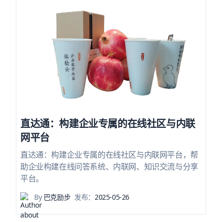
直达通：构建企业专属的在线社区与内联
网平台
直达通：构建企业专属的在线社区与内联网平台，帮
助企业构建在线问答系统、内联网、知识交流与分享
平台。
By
巴克励步
发布：
2025-05-26