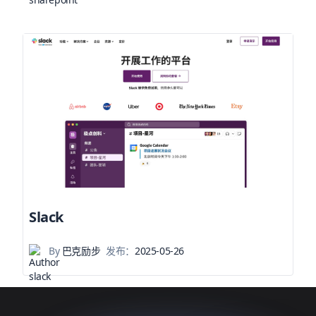
Slack
By
巴克励步
发布：
2025-05-26