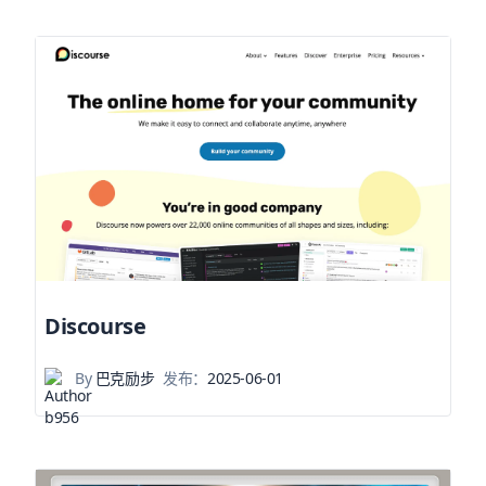
Discourse
By
巴克励步
发布：
2025-06-01