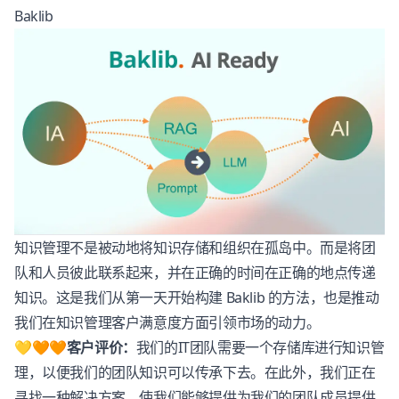
Baklib
知识管理不是被动地将知识存储和组织在孤岛中。而是将团
队和人员彼此联系起来，并在正确的时间在正确的地点传递
知识。这是我们从第一天开始构建
Baklib
的方法，也是推动
我们在知识管理客户满意度方面引领市场的动力。
💛🧡🧡客户评价：
我们的IT团队需要一个存储库进行知识管
理，以便我们的团队知识可以传承下去。在此外，我们正在
寻找一种解决方案，使我们能够提供为我们的团队成员提供