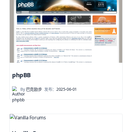
phpBB
By
巴克励步
发布：
2025-06-01