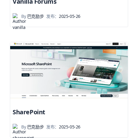
Vanilla Forums
By
巴克励步
发布：
2025-05-26
SharePoint
By
巴克励步
发布：
2025-05-26