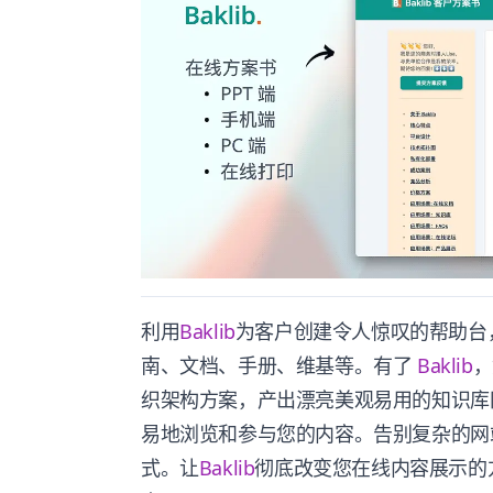
利用
Baklib
为客户创建令人惊叹的帮助台
南、文档、手册、维基等。有了
Baklib
，
织架构方案，产出漂亮美观易用的知识库
易地浏览和参与您的内容。告别复杂的网
式。让
Baklib
彻底改变您在线内容展示的