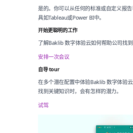
是的。你可以从任何的标准或自定义报告
具如Tableau或Power BI中。
开始更聪明的工作
了解Baklib 数字体验云如何帮助公司
安排一次会议
自导 tour
在多个潜在配置中体验Baklib 数字体
找到关键知识时，会有怎样的潜力。
试驾