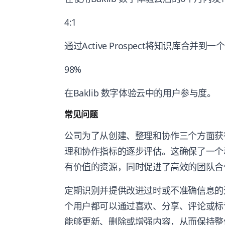
4:1
通过Active Prospect将知识库合
98%
在Baklib 数字体验云中的用户参与度。
常见问题
公司为了从创建、整理和协作三个方面获
理和协作指标的逐步评估。这确保了一个
有价值的资源，同时促进了高效的团队合
定期识别并提供改进过时或不准确信息的
个用户都可以通过喜欢、分享、评论或标
能够更新、删除或增强内容，从而保持整