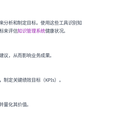
来分析和制定目标。使用这些工具识别知
标来评估
知识管理系统
健康状况。
建议，从而影响业务成果。
制定关键绩效目标（KPIs）。
并量化其价值。