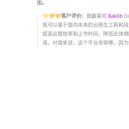
出。
💛🧡🧡客户评价：
我最喜欢
Baklib
Di
我可以基于面向未来的云原生工具和技
提高运营效率和上市时间，降低总体拥
道。对我来说，这个平台非常棒，因为