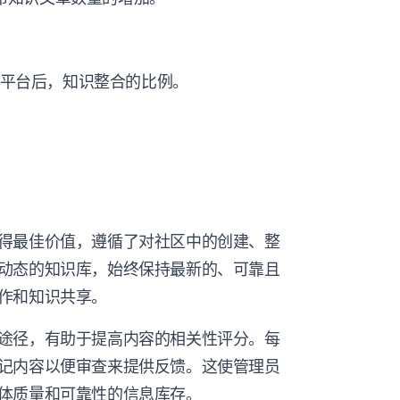
并到一个平台后，知识整合的比例。
得最佳价值，遵循了对社区中的创建、整
动态的知识库，始终保持最新的、可靠且
作和知识共享。
途径，有助于提高内容的相关性评分。每
记内容以便审查来提供反馈。这使管理员
体质量和可靠性的信息库存。