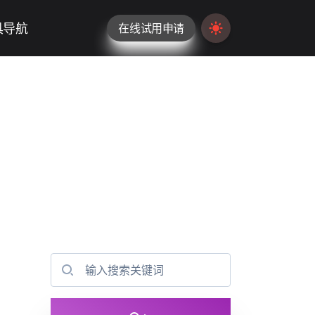
具导航
在线试用申请
Switch to light / da