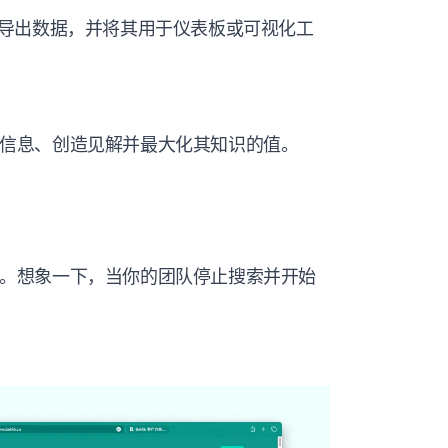
导出数据，并将其用于仪表板或可视化工
找到信息、创造见解并最大化其知识的值。
验云。想象一下，当你的团队停止搜索并开始