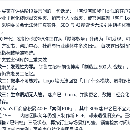
2B 买家在评估阶段最常问的一句话是：「有没有和我们类似的客
企业里退化成网盘文件夹、销售个人收藏夹，或官网底部「客户 Log
。采购委员会无法验证真实性，SEO 与 AI 搜索也无法引用结构
」。
020 年代，案例运营的标准正在从「攒够数量」升级为「可发现
、方案书、帮助中心、社群与行业媒体中多次出现，每次露出都指
果指标被精准筛选。
件夹式案例库的三重失效
效一：发现性为零。
销售在招标前夜搜索「制造业 500 人 合规」
终仍靠老员工记忆。
效二：叙事不可核对。
Logo 墙无法回答「用了什么模块、周期
过期关系。
效三：生命周期无人管。
客户已 churn、并购更名、数据口径变化，旧
并存。
 SaaS 厂商曾积累 400+「案例 PDF」，其中 30% 客户名
足 15%——内容团队每年仍投入制作新 PDF，却未退役旧资产。
销售 / 已归档」三级状态，再按行业与场景打标签，销售检索时间从平
此阅读成功案例
」页的表单转化率明显提升。