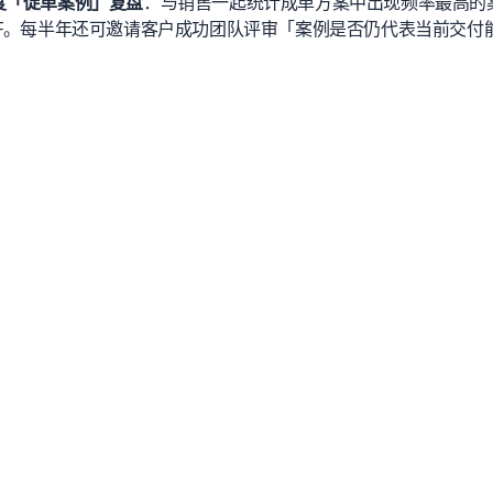
度「促单案例」复盘
：与销售一起统计成单方案中出现频率最高的
DF。每半年还可邀请客户成功团队评审「案例是否仍代表当前交付