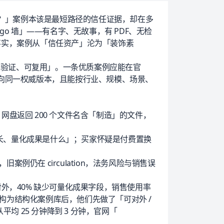
户？」案例本该是最短路径的信任证据，却在多
o 墙」——有名字、无故事，有 PDF、无检
化事实，案例从「信任资产」沦为「装饰素
、可验证、可复用」。一条优质案例应能在官
向同一权威版本，且能按行业、规模、场景、
，网盘返回 200 个文件名含「制造」的文件，
多长、量化成果是什么」；买家怀疑是付费置换
案例仍在 circulation，法务风险与销售误
已不宜对外，40% 缺少可量化成果字段，销售使用率
重构为结构化案例库后，他们先做了「可对外 /
均 25 分钟降到 3 分钟，官网「