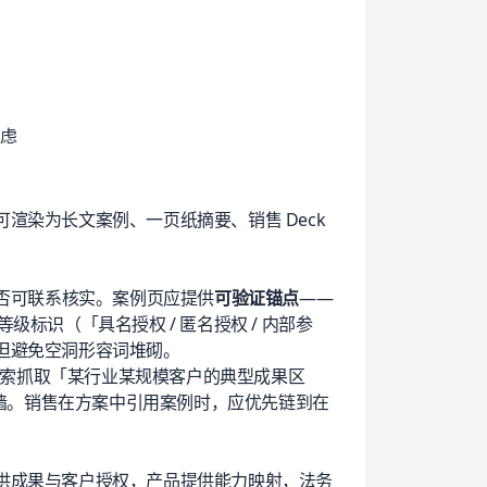
焦虑
渲染为长文案例、一页纸摘要、销售 Deck
是否可联系核实。案例页应提供
可验证锚点
——
等级标识（「具名授权 / 匿名授权 / 内部参
但避免空洞形容词堆砌。
 搜索抓取「某行业某规模客户的典型成果区
 墙。销售在方案中引用案例时，应优先链到在
供成果与客户授权，产品提供能力映射，法务