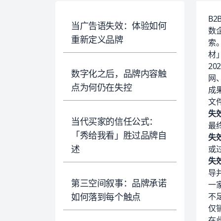
B
当广告语失效：体验如何
数
重新定义品牌
索
材
2
数字化之后，品牌内容触
网
点为何仍在失控
成
文
失
当代买家的信任公式：
最
「秀给我看」胜过品牌自
失
述
或
失
导
第三空间叙事：品牌承诺
一家
如何落到每个触点
不
仅
在