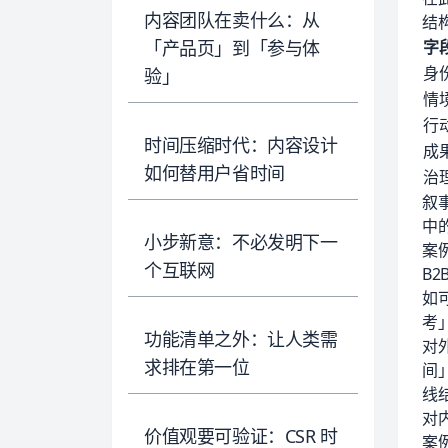
内容团队在卖什么：从
结
「产品页」到「参与体
字
身
验」
情
行
时间压缩时代：内容设计
成
如何替用户省时间
治
叙
中
小步新意：不必发明下一
案
个互联网
B
如可
考
功能清单之外：让人类需
对
求排在第一位
间
线结
对
价值观要可验证：CSR 时
案