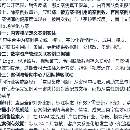
核可公开范围，销售反馈「哪类案例真正促单」。内容团队负责模
量上，除案例数量外，应跟踪：
被方案书引用的案例数、官网案例
。案例库的健康度体现在「被用次数」与「字段完整度」，而非文
klib 场景化方案
景一：
内容模型
定义案例实体
内容中台
中为案例建立统一模型，字段化存储行业、成果、模块、
目方案书
引用同一条目，更新成果数据时一处修改、多处同步。
景二：
数字资产管理
关联案例证据链
户 Logo、现场照片、视频证言、合同脱敏截图存入 DAM，与案例
有效期提示；过期素材无法插入新方案，避免「视觉还在、关系已
景三：案例与
帮助中心
/
团队博客
联动
「同行业实施路径」「常见集成问题」从案例中抽取为帮助文章与博
。评估者读完案例可一键跳转到对应配置文档，缩短从信任到试用
动清单
例审计
：盘点全部对外案例，标注状态（有效 / 需更新 / 下架），清
布最小字段规范
：新案例必须填满身份、情境、成果三类字段才可
立销售检索入口
：在 DAM 或资源门户提供按行业、场景、模块
定案例有效期
：默认 24 个月复核，客户关系变化触发主动下架流