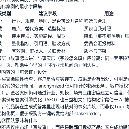
构化案例的最小字段集
段类别
建议字段
用途
份
行业、规模、地区、是否可公开名称
筛选与合规
境
痛点、替代方案、选型标准
买家自我对照
动
使用模块、实施路径、周期
降低「能不能落地」
果
量化指标、引用语、验收方式
委员会汇报材料
理
有效期、审批人、关联素材
版本与下架
事层（故事怎么讲）与事实层（字段怎么填）应分离：同一套字段可
的一页、帮助中心里的「同行业常见问题」侧边栏。
例内容的「可验证」设计
2B 买家会隐性检查：客户是否真实存在、成果是否有出处、引用
跳转的公开新闻、 anonymized 但可审计的指标说明、客户授权
」）。匿名案例仍可通过行业、规模、场景三维密度建立可信度，
外案例与
答案引擎优化（AEO）
也日益相关：结构化字段便于 AI
」，使品牌在生成式答案里出现可核对的事实片段，而非仅 Logo
构化页，便于采购方一键转发给内部 stakeholder。
内容团队意味着什么
例不应仅由市场「写故事」，而应是
跨部门数据产品
：客户成功提