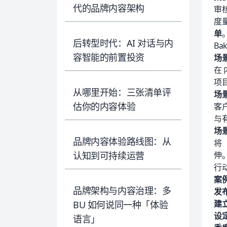
代的品牌内容架构
审
度
单
后转型时代：AI 对话与内
Ba
容智能的前置投资
场
在
项
从哪里开始：三张清单评
场
估你的内容体验
客
与
场
品牌内容体验路线图：从
将
认知到可持续运营
伸
行
案
品牌架构与内容治理：多
发
建
BU 如何说同一种「体验
设
语言」